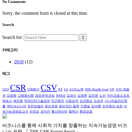
No Comments
Sorry, the comment form is closed at this time.
Search
Search for:
카테고리
2018
(12)
태그
CSR
CSV
CEO
CSR평가
KT
LG
LG이노텍
SDG Health Goal
UN
가치 재발
견
감염병
고령화사회
공정무역과정
곽재성
김경신
김광현
김진희
노인
마이크로소프트
메르스
배진희
빅데이터기술공유
빈곤퇴치
사업보국
성과중심
손승우
시니어일자리창
출
액티브시니어
유한킴벌리
윤리경영
윤리적인 철학
이종일
임석환
조직원의 성장
지
속가능경영보고서
진정성
코이카
통신데이터
협력사
환경보호
비즈니스를 통해 사회적 가치를
창출하는 지속가능경영
비즈
니스 포럼,
『 THE CSR Forum Seoul 』