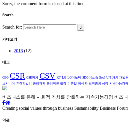
Sorry, the comment form is closed at this time.
Search
Search for:
카테고리
2018
(12)
태그
CSR
CSV
CEO
CSR평가
KT
LG
LG이노텍
SDG Health Goal
UN
가치 재발
브시니어
유한킴벌리
윤리경영
윤리적인 철학
이종일
임석환
조직원의 성장
지속가능경
비즈니스를 통해 사회적 가치를
창출하는 지속가능경영
비즈니
Creating social values through business
Sustainability Business Foru
약관