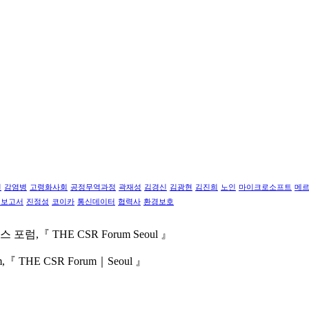
견
감염병
고령화사회
공정무역과정
곽재성
김경신
김광현
김진희
노인
마이크로소프트
메
영보고서
진정성
코이카
통신데이터
협력사
환경보호
스 포럼,
『 THE CSR Forum Seoul 』
m,
『 THE CSR Forum｜Seoul 』