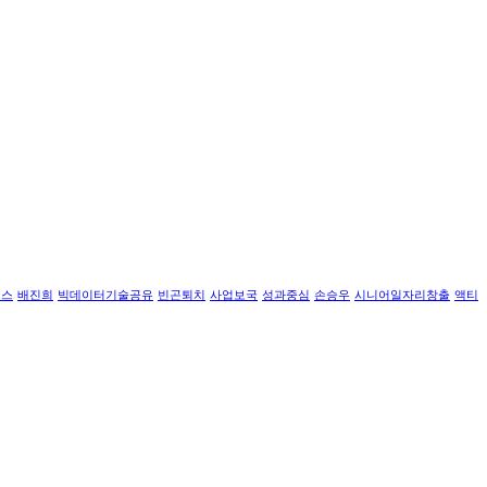
르스
배진희
빅데이터기술공유
빈곤퇴치
사업보국
성과중심
손승우
시니어일자리창출
액티