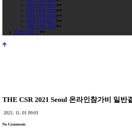
THE CSR 2021
THE CSR 2019
THE CSR 2018
THE CSR 2017
THE CSR 2016
THE CSR ↗
THE CSR 2021 Seoul 온라인참가비 일
THE CSR 2021 Seoul 온
2021. 11. 01 09:01
No Comments