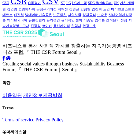
CSR
CSV
CEO
CSR평가
KT
LG
LG이노텍
SDG Health Goal
UN
가치 재발
견
감염병
고령화사회
공정무역과정
곽재성
김경신
김광현
김진희
노인
마이크로소프트
메르스
배진희
빅데이터기술공유
빈곤퇴치
사업보국
성과중심
손승우
시니어일자리창
출
액티브시니어
유한킴벌리
윤리경영
윤리적인 철학
이종일
임석환
조직원의 성장
지
속가능경영보고서
진정성
코이카
통신데이터
협력사
환경보호
비즈니스를 통해 사회적 가치를
창출하는 지속가능경영
비즈
니스 포럼,
『 THE CSR Forum Seoul 』
Creating social values through business
Sustainability Business
Forum,
『 THE CSR Forum｜Seoul 』
약관
이용약관
개인정보제공방침
Terms
Terms of service
Privacy Policy
㈜더씨에스알