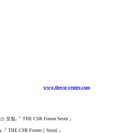
www.thecsr-center.com
스 포럼,
『 THE CSR Forum Seoul 』
m,
『 THE CSR Forum｜Seoul 』