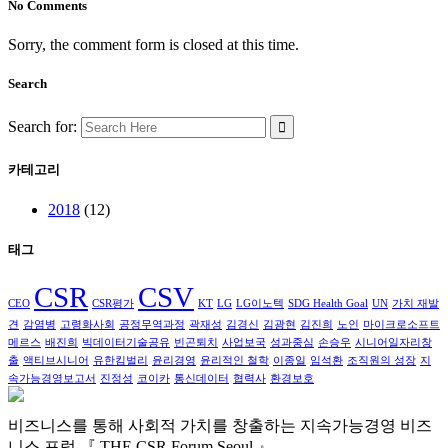
No Comments
Sorry, the comment form is closed at this time.
Search
Search for:
카테고리
2018
(12)
태그
CSR
CSV
CEO
CSR평가
KT
LG
LG이노텍
SDG Health Goal
UN
가치 재발
견
감염병
고령화사회
공정무역과정
곽재성
김경신
김광현
김진희
노인
마이크로소프트
메르스
배진희
빅데이터기술공유
빈곤퇴치
사업보국
성과중심
손승우
시니어일자리창
출
액티브시니어
유한킴벌리
윤리경영
윤리적인 철학
이종일
임석환
조직원의 성장
지
속가능경영보고서
진정성
코이카
통신데이터
협력사
환경보호
비즈니스를 통해 사회적 가치를
창출하는 지속가능경영
비즈
니스 포럼,
『 THE CSR Forum Seoul 』