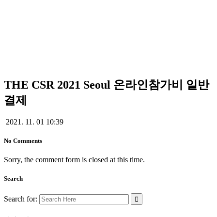
THE CSR 2021 Seoul 온라인참가비 일반
THE CSR 2021 Seoul 온라인참
결제
가비 일반결제
2021. 11. 01 10:39
No Comments
Sorry, the comment form is closed at this time.
Search
Search for: