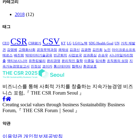
카테고리
2018
(12)
태그
CSR
CSV
CEO
CSR평가
KT
LG
LG이노텍
SDG Health Goal
UN
가치 재발
견
감염병
고령화사회
공정무역과정
곽재성
김경신
김광현
김진희
노인
마이크로소프트
메르스
배진희
빅데이터기술공유
빈곤퇴치
사업보국
성과중심
손승우
시니어일자리창
출
액티브시니어
유한킴벌리
윤리경영
윤리적인 철학
이종일
임석환
조직원의 성장
지
속가능경영보고서
진정성
코이카
통신데이터
협력사
환경보호
비즈니스를 통해 사회적 가치를
창출하는 지속가능경영
비즈
니스 포럼,
『 THE CSR Forum Seoul 』
Creating social values through business
Sustainability Business
Forum,
『 THE CSR Forum｜Seoul 』
약관
이용약관
개인정보제공방침