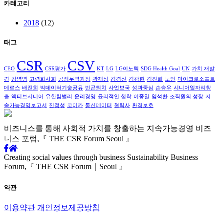
카테고리
2018
(12)
태그
CSR
CSV
CEO
CSR평가
KT
LG
LG이노텍
SDG Health Goal
UN
가치 재발
견
감염병
고령화사회
공정무역과정
곽재성
김경신
김광현
김진희
노인
마이크로소프트
메르스
배진희
빅데이터기술공유
빈곤퇴치
사업보국
성과중심
손승우
시니어일자리창
출
액티브시니어
유한킴벌리
윤리경영
윤리적인 철학
이종일
임석환
조직원의 성장
지
속가능경영보고서
진정성
코이카
통신데이터
협력사
환경보호
비즈니스를 통해 사회적 가치를
창출하는 지속가능경영
비즈
니스 포럼,
『 THE CSR Forum Seoul 』
Creating social values through business
Sustainability Business
Forum,
『 THE CSR Forum｜Seoul 』
약관
이용약관
개인정보제공방침