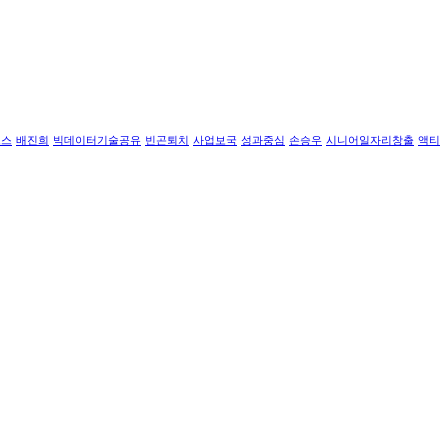
르스
배진희
빅데이터기술공유
빈곤퇴치
사업보국
성과중심
손승우
시니어일자리창출
액티