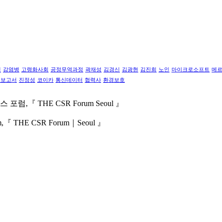
견
감염병
고령화사회
공정무역과정
곽재성
김경신
김광현
김진희
노인
마이크로소프트
메
영보고서
진정성
코이카
통신데이터
협력사
환경보호
스 포럼,
『 THE CSR Forum Seoul 』
m,
『 THE CSR Forum｜Seoul 』