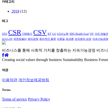
카테고리
2018
(12)
태그
CSR
CSV
CEO
CSR평가
KT
LG
LG이노텍
SDG Health Goal
UN
가치 재발
브시니어
유한킴벌리
윤리경영
윤리적인 철학
이종일
임석환
조직원의 성장
지속가능경
비즈니스를 통해 사회적 가치를
창출하는 지속가능경영
비즈니
Creating social values through business
Sustainability Business Foru
약관
이용약관
개인정보제공방침
Terms
Terms of service
Privacy Policy