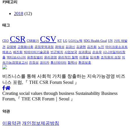
카테고리
2018
(12)
태그
CSR
CSV
CEO
CSR평가
KT
LG
LG이노텍
SDG Health Goal
UN
가치 재발
견
감염병
고령화사회
공정무역과정
곽재성
김경신
김광현
김진희
노인
마이크로소프트
메르스
배진희
빅데이터기술공유
빈곤퇴치
사업보국
성과중심
손승우
시니어일자리창
출
액티브시니어
유한킴벌리
윤리경영
윤리적인 철학
이종일
임석환
조직원의 성장
지
속가능경영보고서
진정성
코이카
통신데이터
협력사
환경보호
비즈니스를 통해 사회적 가치를
창출하는 지속가능경영
비즈
니스 포럼,
『 THE CSR Forum Seoul 』
Creating social values through business
Sustainability Business
Forum,
『 THE CSR Forum｜Seoul 』
약관
이용약관
개인정보제공방침