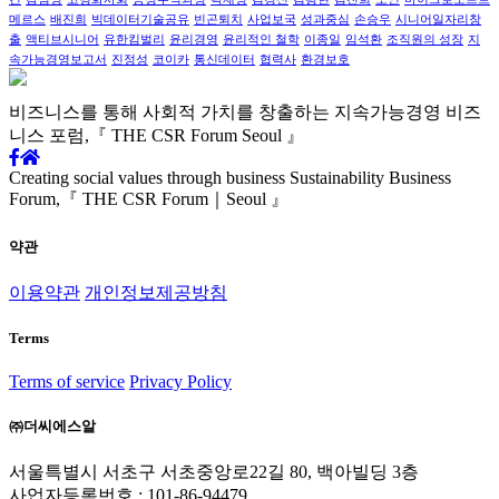
메르스
배진희
빅데이터기술공유
빈곤퇴치
사업보국
성과중심
손승우
시니어일자리창
출
액티브시니어
유한킴벌리
윤리경영
윤리적인 철학
이종일
임석환
조직원의 성장
지
속가능경영보고서
진정성
코이카
통신데이터
협력사
환경보호
비즈니스를 통해 사회적 가치를
창출하는 지속가능경영
비즈
니스 포럼,
『 THE CSR Forum Seoul 』
Creating social values through business
Sustainability Business
Forum,
『 THE CSR Forum｜Seoul 』
약관
이용약관
개인정보제공방침
Terms
Terms of service
Privacy Policy
㈜더씨에스알
서울특별시 서초구 서초중앙로22길 80, 백아빌딩 3층
사업자등록번호 : 101-86-94479