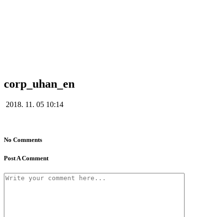
corp_uhan_en
corp_uhan_en
2018. 11. 05 10:14
No Comments
Post A Comment