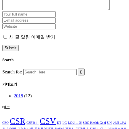
새 글 알림 이메일 받기
Search
Search for:
카테고리
2018
(12)
태그
CSR
CSV
CEO
CSR평가
KT
LG
LG이노텍
SDG Health Goal
UN
가치 재발
견
감염병
고령화사회
공정무역과정
곽재성
김경신
김광현
김진희
노인
마이크로소프트