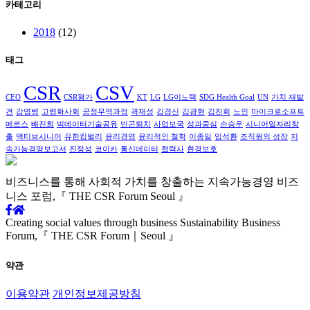
카테고리
2018
(12)
태그
CSR
CSV
CEO
CSR평가
KT
LG
LG이노텍
SDG Health Goal
UN
가치 재발
견
감염병
고령화사회
공정무역과정
곽재성
김경신
김광현
김진희
노인
마이크로소프트
메르스
배진희
빅데이터기술공유
빈곤퇴치
사업보국
성과중심
손승우
시니어일자리창
출
액티브시니어
유한킴벌리
윤리경영
윤리적인 철학
이종일
임석환
조직원의 성장
지
속가능경영보고서
진정성
코이카
통신데이터
협력사
환경보호
비즈니스를 통해 사회적 가치를
창출하는 지속가능경영
비즈
니스 포럼,
『 THE CSR Forum Seoul 』
Creating social values through business
Sustainability Business
Forum,
『 THE CSR Forum｜Seoul 』
약관
이용약관
개인정보제공방침