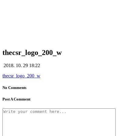
thecsr_logo_200_w
thecsr_logo_200_w
2018. 10. 29 18:22
thecsr_logo_200_w
No Comments
Post A Comment