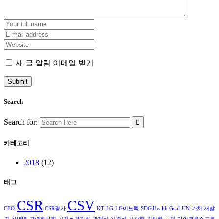
새 글 알림 이메일 받기
Search
Search for:
카테고리
2018
(12)
태그
CSR
CSV
CEO
CSR평가
KT
LG
LG이노텍
SDG Health Goal
UN
가치 재발
견
감염병
고령화사회
공정무역과정
곽재성
김경신
김광현
김진희
노인
마이크로소프트