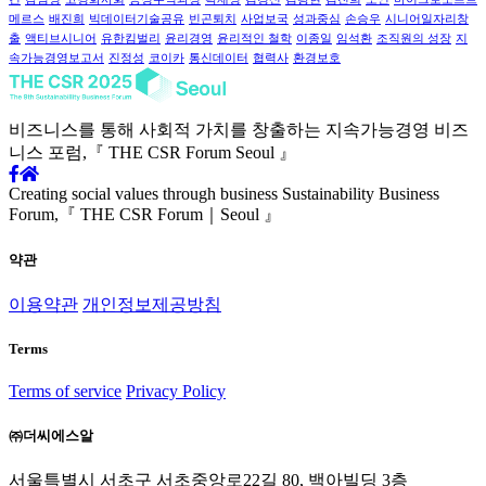
메르스
배진희
빅데이터기술공유
빈곤퇴치
사업보국
성과중심
손승우
시니어일자리창
출
액티브시니어
유한킴벌리
윤리경영
윤리적인 철학
이종일
임석환
조직원의 성장
지
속가능경영보고서
진정성
코이카
통신데이터
협력사
환경보호
비즈니스를 통해 사회적 가치를
창출하는 지속가능경영
비즈
니스 포럼,
『 THE CSR Forum Seoul 』
Creating social values through business
Sustainability Business
Forum,
『 THE CSR Forum｜Seoul 』
약관
이용약관
개인정보제공방침
Terms
Terms of service
Privacy Policy
㈜더씨에스알
서울특별시 서초구 서초중앙로22길 80, 백아빌딩 3층